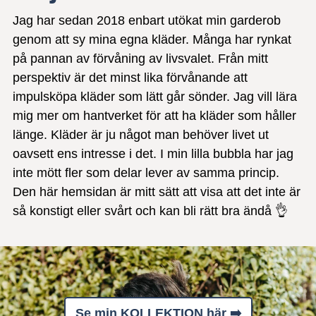
Jag har sedan 2018 enbart utökat min garderob
genom att sy mina egna kläder. Många har rynkat
på pannan av förvåning av livsvalet. Från mitt
perspektiv är det minst lika förvånande att
impulsköpa kläder som lätt går sönder. Jag vill lära
mig mer om hantverket för att ha kläder som håller
länge. Kläder är ju något man behöver livet ut
oavsett ens intresse i det. I min lilla bubbla har jag
inte mött fler som delar lever av samma princip.
Den här hemsidan är mitt sätt att visa att det inte är
så konstigt eller svårt och kan bli rätt bra ändå 👌
Se min KOLLEKTION här ➡️