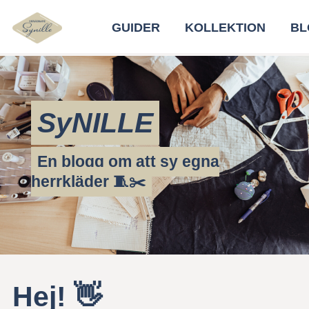
GUIDER
KOLLEKTION
BL
SyNILLE
En blogg om att sy egna
herrkläder 🧵✂️
Hej! 👋