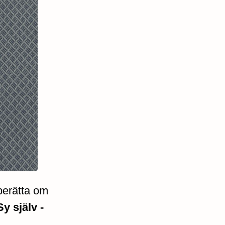
berätta om
Sy själv -