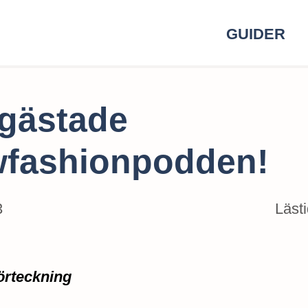
GUIDER
 gästade
wfashionpodden!
3
Läst
örteckning