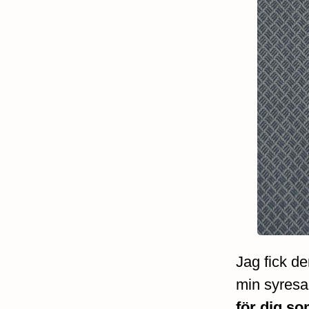
Jag fick d
min syresa 
för dig so